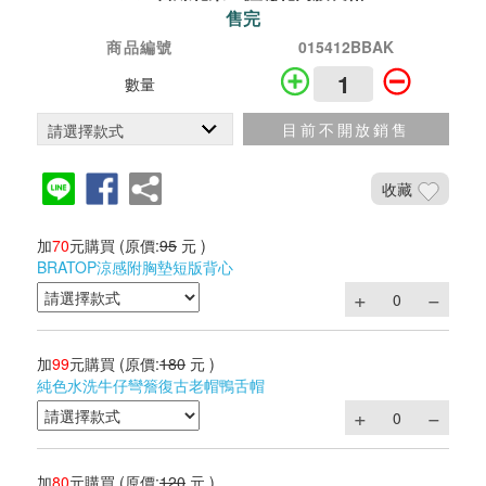
售完
商品編號
015412BBAK
數量
目前不開放銷售
收藏
加
70
元購買
(原價:
95
元 )
BRATOP涼感附胸墊短版背心
加
99
元購買
(原價:
180
元 )
純色水洗牛仔彎簷復古老帽鴨舌帽
加
80
元購買
(原價:
120
元 )