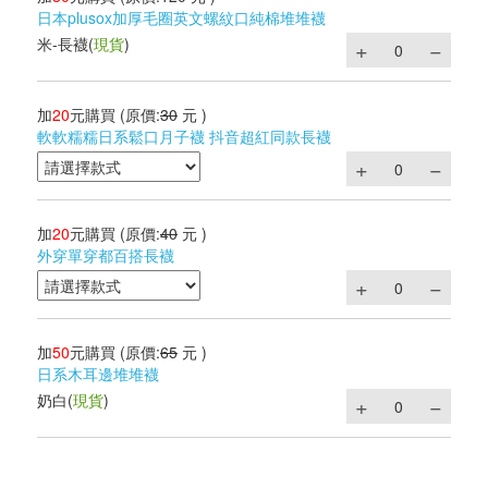
日本plusox加厚毛圈英文螺紋口純棉堆堆襪
米-長襪
(
現貨
)
加
20
元購買
(原價:
30
元 )
軟軟糯糯日系鬆口月子襪 抖音超紅同款長襪
加
20
元購買
(原價:
40
元 )
外穿單穿都百搭長襪
加
50
元購買
(原價:
65
元 )
日系木耳邊堆堆襪
奶白
(
現貨
)