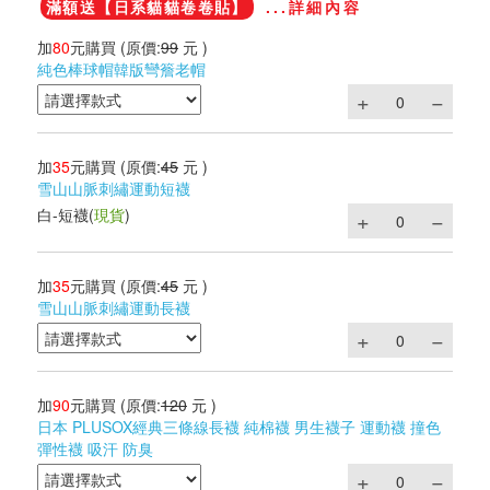
滿額送【日系貓貓卷卷貼】
...詳細內容
加
80
元購買
(原價:
99
元 )
純色棒球帽韓版彎簷老帽
加
35
元購買
(原價:
45
元 )
雪山山脈刺繡運動短襪
白-短襪
(
現貨
)
加
35
元購買
(原價:
45
元 )
雪山山脈刺繡運動長襪
加
90
元購買
(原價:
120
元 )
日本 PLUSOX經典三條線長襪 純棉襪 男生襪子 運動襪 撞色
彈性襪 吸汗 防臭