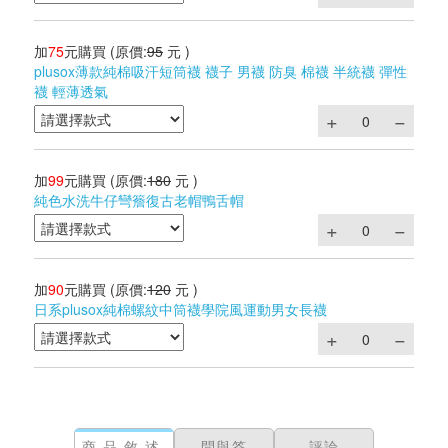
加
75
元購買
(原價:
95
元 )
plusox薄款純棉吸汗短筒襪 襪子 男襪 防臭 棉襪 半統襪 彈性
襪 輕薄透氣
加
99
元購買
(原價:
180
元 )
純色水洗牛仔彎簷復古老帽鴨舌帽
加
90
元購買
(原價:
120
元 )
日系plusox純棉螺紋中筒襪學院風運動男女長襪
商品敘述
問與答
評論