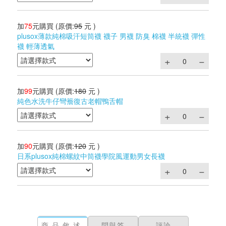
加
75
元購買
(原價:
95
元 )
plusox薄款純棉吸汗短筒襪 襪子 男襪 防臭 棉襪 半統襪 彈性
襪 輕薄透氣
加
99
元購買
(原價:
180
元 )
純色水洗牛仔彎簷復古老帽鴨舌帽
加
90
元購買
(原價:
120
元 )
日系plusox純棉螺紋中筒襪學院風運動男女長襪
商品敘述
問與答
評論