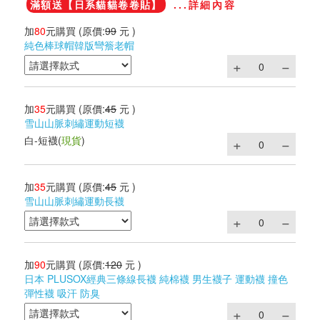
滿額送【日系貓貓卷卷貼】
...詳細內容
加
80
元購買
(原價:
99
元 )
純色棒球帽韓版彎簷老帽
加
35
元購買
(原價:
45
元 )
雪山山脈刺繡運動短襪
白-短襪
(
現貨
)
加
35
元購買
(原價:
45
元 )
雪山山脈刺繡運動長襪
加
90
元購買
(原價:
120
元 )
日本 PLUSOX經典三條線長襪 純棉襪 男生襪子 運動襪 撞色
彈性襪 吸汗 防臭