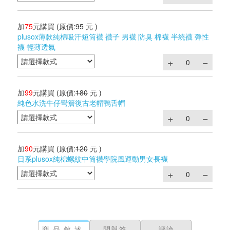
加
75
元購買
(原價:
95
元 )
plusox薄款純棉吸汗短筒襪 襪子 男襪 防臭 棉襪 半統襪 彈性
襪 輕薄透氣
加
99
元購買
(原價:
180
元 )
純色水洗牛仔彎簷復古老帽鴨舌帽
加
90
元購買
(原價:
120
元 )
日系plusox純棉螺紋中筒襪學院風運動男女長襪
商品敘述
問與答
評論