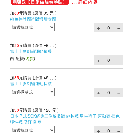
滿額送【日系貓貓卷卷貼】
...詳細內容
加
80
元購買
(原價:
99
元 )
純色棒球帽韓版彎簷老帽
加
35
元購買
(原價:
45
元 )
雪山山脈刺繡運動短襪
白-短襪
(
現貨
)
加
35
元購買
(原價:
45
元 )
雪山山脈刺繡運動長襪
加
90
元購買
(原價:
120
元 )
日本 PLUSOX經典三條線長襪 純棉襪 男生襪子 運動襪 撞色
彈性襪 吸汗 防臭