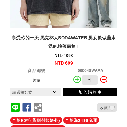
享受你的一天 馬克杯人SODAWATER 男女款做舊水
洗純棉落肩短T
NTD 1098
NTD 699
商品編號
000048WAAA
數量
加入購物車
收藏
全館95折(貨到付款除外)
全館滿$499免運