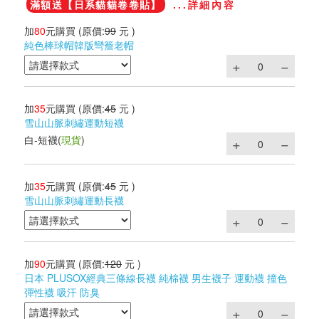
滿額送【日系貓貓卷卷貼】
...詳細內容
加
80
元購買
(原價:
99
元 )
純色棒球帽韓版彎簷老帽
加
35
元購買
(原價:
45
元 )
雪山山脈刺繡運動短襪
白-短襪
(
現貨
)
加
35
元購買
(原價:
45
元 )
雪山山脈刺繡運動長襪
加
90
元購買
(原價:
120
元 )
日本 PLUSOX經典三條線長襪 純棉襪 男生襪子 運動襪 撞色
彈性襪 吸汗 防臭