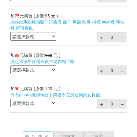
加
75
元購買
(原價:
95
元 )
plusox薄款純棉吸汗短筒襪 襪子 男襪 防臭 棉襪 半統襪 彈性
襪 輕薄透氣
加
99
元購買
(原價:
180
元 )
純色水洗牛仔彎簷復古老帽鴨舌帽
加
90
元購買
(原價:
120
元 )
日系plusox純棉螺紋中筒襪學院風運動男女長襪
商品敘述
問與答
評論