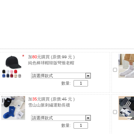
加
80
元購買
(原價:
99
元 )
純色棒球帽韓版彎簷老帽
請選擇款式
數量:
加
35
元購買
(原價:
45
元 )
雪山山脈刺繡運動長襪
請選擇款式
數量: