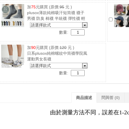
加
75
元購買
(原價:
95
元 )
plusox薄款純棉吸汗短筒襪 襪子
男襪 防臭 棉襪 半統襪 彈性襪 輕
薄透氣
請選擇款式
數量:
加
90
元購買
(原價:
120
元 )
日系plusox純棉螺紋中筒襪學院風
運動男女長襪
請選擇款式
數量:
商品描述
問與答
(0)