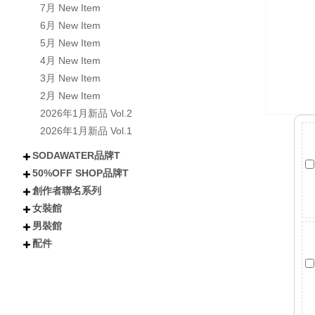
7月 New Item
6月 New Item
5月 New Item
4月 New Item
3月 New Item
2月 New Item
2026年1月新品 Vol.2
2026年1月新品 Vol.1
SODAWATER品牌T
50%OFF SHOP品牌T
不分類
全部短袖商品
全部長袖商品
全部外套COAT
喵汪星人
小熊│泰迪熊
有梗文字TEE
Y2K
美式風格
日式風格
戰國貓大人
肌肉地獄
暗黑
創作者聯名系列
不分類
所有短袖商品
所有涼感抗UV機能T
所有長袖商品
貓貓
狗狗
小熊
下午茶甜點
卡通
潮流
女裝館
不分類
阿香啵啵
Kono可諾
小舒舒
吃貨少女あか
奶加
鳥人瑞克斯
貝莉蒂絲
兔森森
米歪
蜜糖貓
Mineko_meow
煥悅工作室聯名
海王u魚
悠五 YuWu
擔擔麵
晴海はるみ
河豚小妞
酒咪
天奈莓璐 聯名
野生的淡水人 聯名
他(子) 聯名
夏琳(阿琳阿琳琳)聯名
雷德古雷夫 聯名
迪亞雜藝舖 聯名
熙潞姆 Shirumu聯名
嘎旋旋 聯名
霓茶 聯名
白兔兔兔聯名
Sam Bai✦ 桑唄✦聯名
咪寶 聯名
彌羽ゆう 聯名
柔一口甜 聯名
プラチナ普拉祈娜 聯名款
波風水雞 聯名
諾芙.exe聯名
鼠芝ミルチ 聯名
大鴉 聯名
蜜柑あいみ 聯名
來楽 聯名
緋嫣_睡眠ドーナツ聯名
伊德海拉ヽ 聯名
夢寐愛姆ユメビエム 聯名
吾貓ねこです聯名
阡狐Huni聯名
喇密聯名
阿栗栗聯名
皮立聯名
清玉聯名
水兔海聯名
諾櫻Noe聯名
日本曼生活聯名
萬萬丶聯名
米哇哇みわわ聯名
茶茶狐聯名
阿尼婪聯名
朶菟菈聯名
爪爪貓聯名
天奈雪羽聯名
黑狐洛克
夜某YamOuO聯名
綿羽ミルフィ
七兔なよみ聯名
小靜しずか聯名
楓棠兒聯名
嶺上荏染聯名
滔滔ラ聯名
橙雨沐沿聯名
五十鈴抹茶糰子
浮浪x飛行者
男裝館
不分類
上衣
下身
外套
女鞋
配件
配件
不分類
上衣
外套
褲子
配件
短袖
長袖
連衣裙
雪紡/針織
襯衫
套裝
背心
短褲
長褲
短裙
長裙
夾克
風衣
牛仔外套
鋪棉外套
毛衣外套
襪子
包包
不分類
帽子
眼鏡
髮妝
開運小物 fortune
短T
長袖
背心
襯衫
棒球外套/夾克
牛仔外套
風衣/大衣
鋪棉外套
短褲
長褲
棒球帽/老帽
漁夫帽
毛帽
其他帽款 others
太陽眼鏡
鏡框