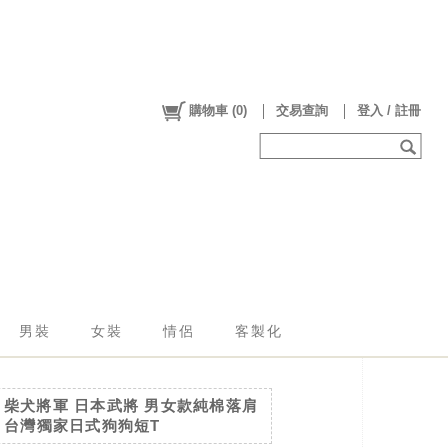
購物車
(
0
)
交易查詢
登入 / 註冊
男裝
女裝
情侶
客製化
 柴犬將軍 日本武將 男女款純棉落肩
E 台灣獨家日式狗狗短T