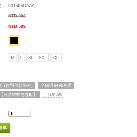
號：
001586OAAA
NTD 998
：
NTD 599
M
L
XL
XXL
3XL
5折(貨到付款除外)
全館滿$499免運
【日系貓貓卷卷貼】
. . . 詳細內容
物車