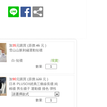
加
35
元購買
(原價:
45
元 )
雪山山脈刺繡運動短襪
白-短襪
(
現貨
)
數量:
加
90
元購買
(原價:
120
元 )
日本 PLUSOX經典三條線長襪 純
棉襪 男生襪子 運動襪 撞色 彈性
襪 吸汗 防臭
請選擇款式
數量: