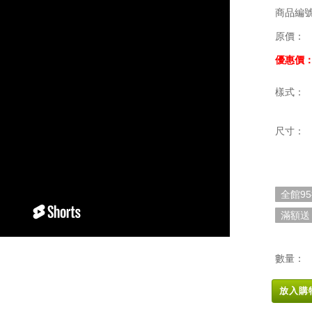
商品編
原價：
優惠價
樣式：
尺寸：
全館9
滿額送
數量：
放入購