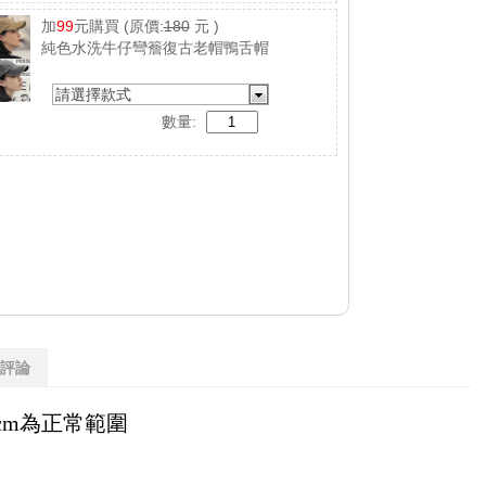
加
99
元購買
(原價:
180
元 )
純色水洗牛仔彎簷復古老帽鴨舌帽
請選擇款式
數量:
評論