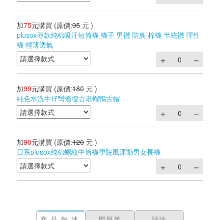
加
75
元購買
(原價:
95
元 )
plusox薄款純棉吸汗短筒襪 襪子 男襪 防臭 棉襪 半統襪 彈性
襪 輕薄透氣
加
99
元購買
(原價:
180
元 )
純色水洗牛仔彎簷復古老帽鴨舌帽
加
90
元購買
(原價:
120
元 )
日系plusox純棉螺紋中筒襪學院風運動男女長襪
商品敘述
問與答
評論