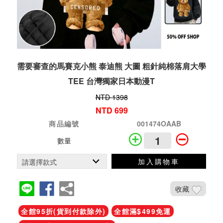
需要審查的馬賽克小熊 泰迪熊 大圖 粗針純棉落肩大學
TEE 台灣獨家日本動漫T
NTD 1398
NTD 699
商品編號
001474OAAB
數量
加入購物車
收藏
全館95折(貨到付款除外)
全館滿$499免運