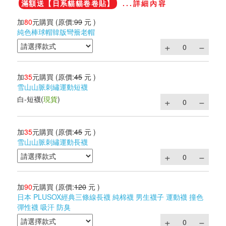
滿額送【日系貓貓卷卷貼】
...詳細內容
加
80
元購買
(原價:
99
元 )
純色棒球帽韓版彎簷老帽
加
35
元購買
(原價:
45
元 )
雪山山脈刺繡運動短襪
白-短襪
(
現貨
)
加
35
元購買
(原價:
45
元 )
雪山山脈刺繡運動長襪
加
90
元購買
(原價:
120
元 )
日本 PLUSOX經典三條線長襪 純棉襪 男生襪子 運動襪 撞色
彈性襪 吸汗 防臭