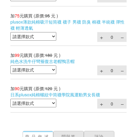
加
75
元購買
(原價:
95
元 )
plusox薄款純棉吸汗短筒襪 襪子 男襪 防臭 棉襪 半統襪 彈性
襪 輕薄透氣
加
99
元購買
(原價:
180
元 )
純色水洗牛仔彎簷復古老帽鴨舌帽
加
90
元購買
(原價:
120
元 )
日系plusox純棉螺紋中筒襪學院風運動男女長襪
商品敘述
問與答
評論