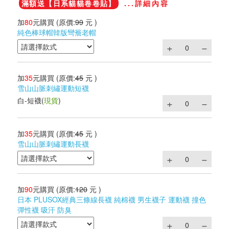
滿額送【日系貓貓卷卷貼】
...詳細內容
加
80
元購買
(原價:
99
元 )
純色棒球帽韓版彎簷老帽
加
35
元購買
(原價:
45
元 )
雪山山脈刺繡運動短襪
白-短襪
(
現貨
)
加
35
元購買
(原價:
45
元 )
雪山山脈刺繡運動長襪
加
90
元購買
(原價:
120
元 )
日本 PLUSOX經典三條線長襪 純棉襪 男生襪子 運動襪 撞色
彈性襪 吸汗 防臭