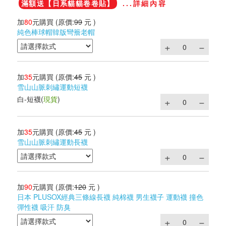
滿額送【日系貓貓卷卷貼】
...詳細內容
加
80
元購買
(原價:
99
元 )
純色棒球帽韓版彎簷老帽
加
35
元購買
(原價:
45
元 )
雪山山脈刺繡運動短襪
白-短襪
(
現貨
)
加
35
元購買
(原價:
45
元 )
雪山山脈刺繡運動長襪
加
90
元購買
(原價:
120
元 )
日本 PLUSOX經典三條線長襪 純棉襪 男生襪子 運動襪 撞色
彈性襪 吸汗 防臭