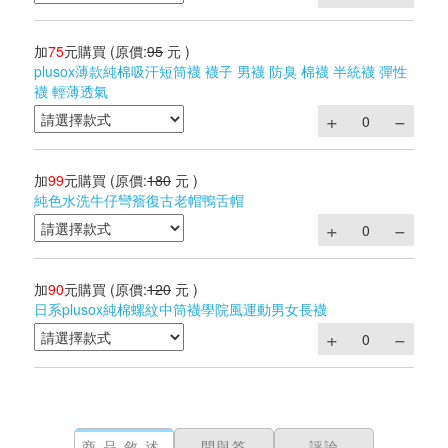
加
75
元購買
(原價:
95
元 )
plusox薄款純棉吸汗短筒襪 襪子 男襪 防臭 棉襪 半統襪 彈性
襪 輕薄透氣
加
99
元購買
(原價:
180
元 )
純色水洗牛仔彎簷復古老帽鴨舌帽
加
90
元購買
(原價:
120
元 )
日系plusox純棉螺紋中筒襪學院風運動男女長襪
商品敘述
問與答
評論