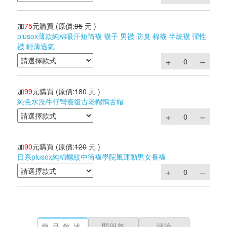
加
75
元購買
(原價:
95
元 )
plusox薄款純棉吸汗短筒襪 襪子 男襪 防臭 棉襪 半統襪 彈性
襪 輕薄透氣
加
99
元購買
(原價:
180
元 )
純色水洗牛仔彎簷復古老帽鴨舌帽
加
90
元購買
(原價:
120
元 )
日系plusox純棉螺紋中筒襪學院風運動男女長襪
商品敘述
問與答
評論