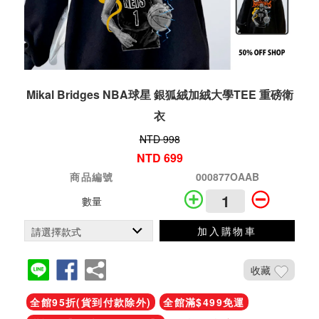
Mikal Bridges NBA球星 銀狐絨加絨大學TEE 重磅衛
衣
NTD 998
NTD 699
商品編號
000877OAAB
數量
加入購物車
收藏
全館95折(貨到付款除外)
全館滿$499免運