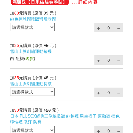
滿額送【日系貓貓卷卷貼】
...詳細內容
加
80
元購買
(原價:
99
元 )
純色棒球帽韓版彎簷老帽
加
35
元購買
(原價:
45
元 )
雪山山脈刺繡運動短襪
白-短襪
(
現貨
)
加
35
元購買
(原價:
45
元 )
雪山山脈刺繡運動長襪
加
90
元購買
(原價:
120
元 )
日本 PLUSOX經典三條線長襪 純棉襪 男生襪子 運動襪 撞色
彈性襪 吸汗 防臭