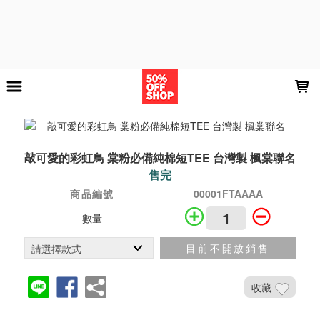
LOADING...
敲可愛的彩虹鳥 棠粉必備純棉短TEE 台灣製 楓棠聯名
售完
商品編號
00001FTAAAA
數量
目前不開放銷售
收藏