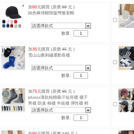
加
80
元購買
(原價:
99
元 )
純色棒球帽韓版彎簷老帽
請選擇款式
數量:
加
35
元購買
(原價:
45
元 )
雪山山脈刺繡運動長襪
請選擇款式
數量:
加
75
元購買
(原價:
95
元 )
plusox薄款純棉吸汗短筒襪 襪子
男襪 防臭 棉襪 半統襪 彈性襪 輕
薄透氣
請選擇款式
數量:
加
90
元購買
(原價:
120
元 )