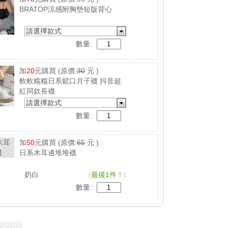
BRATOP涼感附胸墊短版背心
請選擇款式
數量:
加
20
元購買
(原價:
30
元 )
軟軟糯糯日系鬆口月子襪 抖音超
紅同款長襪
請選擇款式
數量:
加
50
元購買
(原價:
65
元 )
日系木耳邊堆堆襪
奶白
(
最後1件！
)
數量: