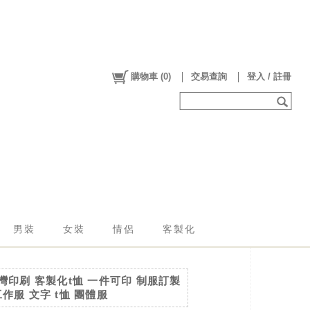
購物車
(
0
)
交易查詢
登入 / 註冊
男裝
女裝
情侶
客製化
台灣印刷 客製化t恤 一件可印 制服訂製
工作服 文字 t恤 團體服