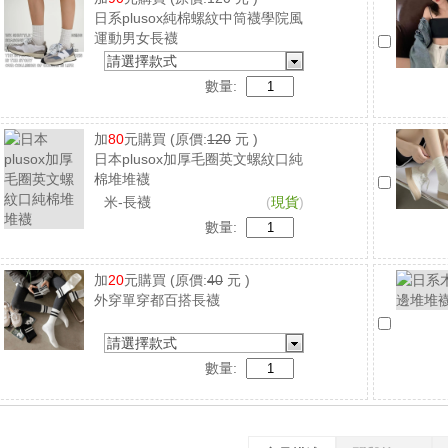
日系plusox純棉螺紋中筒襪學院風
運動男女長襪
請選擇款式
數量:
加
80
元購買
(原價:
120
元 )
日本plusox加厚毛圈英文螺紋口純
棉堆堆襪
米-長襪
(
現貨
)
數量:
加
20
元購買
(原價:
40
元 )
外穿單穿都百搭長襪
請選擇款式
數量: