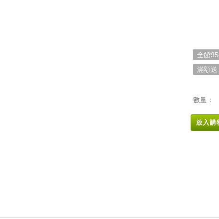
全館9
滿額送
數量：
放入購