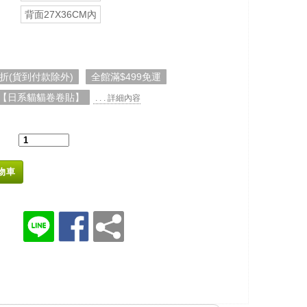
背面27X36CM內
5折(貨到付款除外)
全館滿$499免運
【日系貓貓卷卷貼】
. . . 詳細內容
物車