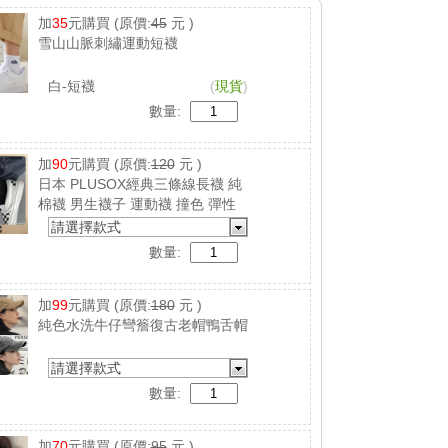
加
35
元購買
(原價:
45
元 )
雪山山脈刺繡運動短襪
白-短襪
(
現貨
)
數量:
加
90
元購買
(原價:
120
元 )
日本 PLUSOX經典三條線長襪 純
棉襪 男生襪子 運動襪 撞色 彈性
襪 吸汗 防臭
請選擇款式
數量:
加
99
元購買
(原價:
180
元 )
純色水洗牛仔彎簷復古老帽鴨舌帽
請選擇款式
數量:
加
70
元購買
(原價:
95
元 )