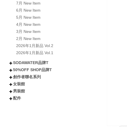
7月 New Item
6月 New Item
5月 New Item
4月 New Item
3月 New Item
2月 New Item
2026年1月新品 Vol.2
2026年1月新品 Vol.1
SODAWATER品牌T
50%OFF SHOP品牌T
不分類
全部短袖商品
全部長袖商品
全部外套COAT
喵汪星人
小熊│泰迪熊
有梗文字TEE
Y2K
美式風格
日式風格
戰國貓大人
肌肉地獄
暗黑
創作者聯名系列
不分類
所有短袖商品
所有涼感抗UV機能T
所有長袖商品
貓貓
狗狗
小熊
下午茶甜點
卡通
潮流
女裝館
不分類
沐琳星綻Universe
日下みゆき
阿香啵啵
Kono可諾
小舒舒
吃貨少女あか
奶加
鳥人瑞克斯
貝莉蒂絲
兔森森
米歪
蜜糖貓
Mineko_meow
煥悅工作室聯名
海王u魚
悠五 YuWu
擔擔麵
晴海はるみ
河豚小妞
酒咪
天奈莓璐 聯名
野生的淡水人 聯名
他(子) 聯名
夏琳(阿琳阿琳琳)聯名
雷德古雷夫 聯名
迪亞雜藝舖 聯名
熙潞姆 Shirumu聯名
嘎旋旋 聯名
霓茶 聯名
白兔兔兔聯名
Sam Bai✦ 桑唄✦聯名
咪寶 聯名
彌羽ゆう 聯名
柔一口甜 聯名
プラチナ普拉祈娜 聯名款
波風水雞 聯名
諾芙.exe聯名
鼠芝ミルチ 聯名
大鴉 聯名
蜜柑あいみ 聯名
來楽 聯名
緋嫣_睡眠ドーナツ聯名
伊德海拉ヽ 聯名
夢寐愛姆ユメビエム 聯名
吾貓ねこです聯名
阡狐Huni聯名
喇密聯名
阿栗栗聯名
皮立聯名
清玉聯名
水兔海聯名
諾櫻Noe聯名
日本曼生活聯名
萬萬丶聯名
米哇哇みわわ聯名
茶茶狐聯名
阿尼婪聯名
朶菟菈聯名
爪爪貓聯名
天奈雪羽聯名
黑狐洛克
夜某YamOuO聯名
綿羽ミルフィ
七兔なよみ聯名
小靜しずか聯名
楓棠兒聯名
嶺上荏染聯名
滔滔ラ聯名
橙雨沐沿聯名
五十鈴抹茶糰子
浮浪x飛行者
男裝館
不分類
上衣
下身
外套
女鞋
配件
配件
不分類
上衣
外套
褲子
配件
短袖
長袖
連衣裙
雪紡/針織
襯衫
套裝
背心
短褲
長褲
短裙
長裙
夾克
風衣
牛仔外套
鋪棉外套
毛衣外套
襪子
包包
不分類
帽子
眼鏡
髮妝
開運小物 fortune
短T
長袖
背心
襯衫
棒球外套/夾克
牛仔外套
風衣/大衣
鋪棉外套
短褲
長褲
棒球帽/老帽
漁夫帽
毛帽
其他帽款 others
太陽眼鏡
鏡框