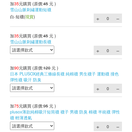
加
35
元購買
(原價:
45
元 )
雪山山脈刺繡運動短襪
白-短襪
(
現貨
)
加
35
元購買
(原價:
45
元 )
雪山山脈刺繡運動長襪
加
90
元購買
(原價:
120
元 )
日本 PLUSOX經典三條線長襪 純棉襪 男生襪子 運動襪 撞色
彈性襪 吸汗 防臭
加
75
元購買
(原價:
95
元 )
plusox薄款純棉吸汗短筒襪 襪子 男襪 防臭 棉襪 半統襪 彈性
襪 輕薄透氣