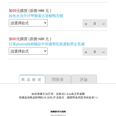
加
99
元購買
(原價:
180
元 )
純色水洗牛仔彎簷復古老帽鴨舌帽
加
90
元購買
(原價:
120
元 )
日系plusox純棉螺紋中筒襪學院風運動男女長襪
商品敘述
問與答
評論