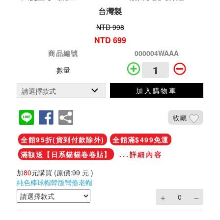
台灣製
NTD 998
NTD 699
商品編號
000004WAAA
數量
加入購物車
收藏
全館95折(貨到付款除外)
全館滿$499免運
滿額送【日系貓貓卷卷貼】
...詳細內容
加
80
元購買
(原價:
99
元 )
純色棒球帽韓版彎簷老帽