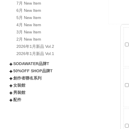
7月 New Item
6月 New Item
5月 New Item
4月 New Item
3月 New Item
2月 New Item
2026年1月新品 Vol.2
2026年1月新品 Vol.1
SODAWATER品牌T
50%OFF SHOP品牌T
不分類
全部短袖商品
全部長袖商品
全部外套COAT
喵汪星人
小熊│泰迪熊
有梗文字TEE
Y2K
美式風格
日式風格
戰國貓大人
肌肉地獄
暗黑
創作者聯名系列
不分類
所有短袖商品
所有涼感抗UV機能T
所有長袖商品
貓貓
狗狗
小熊
下午茶甜點
卡通
潮流
女裝館
不分類
沐琳星綻Universe
日下みゆき
阿香啵啵
Kono可諾
小舒舒
吃貨少女あか
奶加
鳥人瑞克斯
貝莉蒂絲
兔森森
米歪
蜜糖貓
Mineko_meow
煥悅工作室聯名
海王u魚
悠五 YuWu
擔擔麵
晴海はるみ
河豚小妞
酒咪
天奈莓璐 聯名
野生的淡水人 聯名
他(子) 聯名
夏琳(阿琳阿琳琳)聯名
雷德古雷夫 聯名
迪亞雜藝舖 聯名
熙潞姆 Shirumu聯名
嘎旋旋 聯名
霓茶 聯名
白兔兔兔聯名
Sam Bai✦ 桑唄✦聯名
咪寶 聯名
彌羽ゆう 聯名
柔一口甜 聯名
プラチナ普拉祈娜 聯名款
波風水雞 聯名
諾芙.exe聯名
鼠芝ミルチ 聯名
大鴉 聯名
蜜柑あいみ 聯名
來楽 聯名
緋嫣_睡眠ドーナツ聯名
伊德海拉ヽ 聯名
夢寐愛姆ユメビエム 聯名
吾貓ねこです聯名
阡狐Huni聯名
喇密聯名
阿栗栗聯名
皮立聯名
清玉聯名
水兔海聯名
諾櫻Noe聯名
日本曼生活聯名
萬萬丶聯名
米哇哇みわわ聯名
茶茶狐聯名
阿尼婪聯名
朶菟菈聯名
爪爪貓聯名
天奈雪羽聯名
黑狐洛克
夜某YamOuO聯名
綿羽ミルフィ
七兔なよみ聯名
小靜しずか聯名
楓棠兒聯名
嶺上荏染聯名
滔滔ラ聯名
橙雨沐沿聯名
五十鈴抹茶糰子
浮浪x飛行者
男裝館
不分類
上衣
下身
外套
女鞋
配件
配件
不分類
上衣
外套
褲子
配件
短袖
長袖
連衣裙
雪紡/針織
襯衫
套裝
背心
短褲
長褲
短裙
長裙
夾克
風衣
牛仔外套
鋪棉外套
毛衣外套
襪子
包包
不分類
帽子
眼鏡
髮妝
開運小物 fortune
短T
長袖
背心
襯衫
棒球外套/夾克
牛仔外套
風衣/大衣
鋪棉外套
短褲
長褲
棒球帽/老帽
漁夫帽
毛帽
其他帽款 others
太陽眼鏡
鏡框