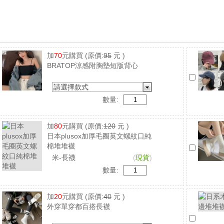
加
70
元購買
(原價:
95
元 )
BRATOP涼感附胸墊短版背心
請選擇款式
數量:
加
80
元購買
(原價:
120
元 )
日本plusox加厚毛圈英文螺紋口純
棉堆堆襪
米-長襪
(
現貨
)
數量:
加
20
元購買
(原價:
40
元 )
外穿單穿都百搭長襪