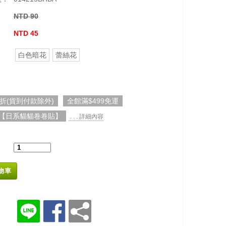
NTD 90
：
NTD 45
白色暗花
蕾絲花
5折(貨到付款除外)
全館滿$499免運
【日系貓貓卷卷貼】
. . . 詳細內容
物車