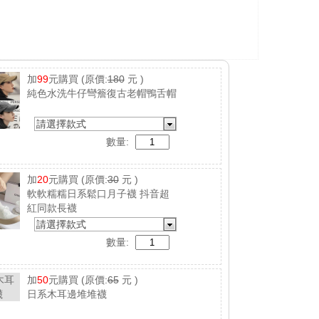
加
99
元購買
(原價:
180
元 )
純色水洗牛仔彎簷復古老帽鴨舌帽
請選擇款式
數量:
加
20
元購買
(原價:
30
元 )
軟軟糯糯日系鬆口月子襪 抖音超
紅同款長襪
請選擇款式
數量:
加
50
元購買
(原價:
65
元 )
日系木耳邊堆堆襪