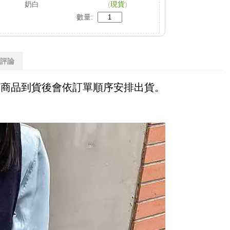
奶白
(
現貨
)
數量:
評論