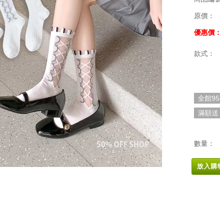
原價：
優惠價
款式：
全館9
滿額送
數量：
放入購