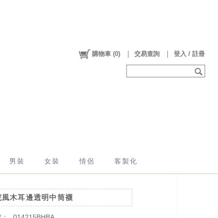
購物車
(
0
)
交易查詢
登入 / 註冊
男裝
女裝
情侶
客製化
院風木耳邊透明中筒襪
號：
014215BHBA