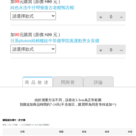
加
99
元購買
(原價:
180
元 )
純色水洗牛仔彎簷復古老帽鴨舌帽
加
90
元購買
(原價:
120
元 )
日系plusox純棉螺紋中筒襪學院風運動男女長襪
商品敘述
問與答
評論