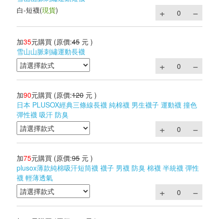
白-短襪
(
現貨
)
加
35
元購買
(原價:
45
元 )
雪山山脈刺繡運動長襪
加
90
元購買
(原價:
120
元 )
日本 PLUSOX經典三條線長襪 純棉襪 男生襪子 運動襪 撞色
彈性襪 吸汗 防臭
加
75
元購買
(原價:
95
元 )
plusox薄款純棉吸汗短筒襪 襪子 男襪 防臭 棉襪 半統襪 彈性
襪 輕薄透氣