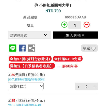
你 小熊加絨圓領大學T
NTD 799
商品編號
000023OAAB
數量
加入購物車
收藏
全館95折(貨到付款除外)
全館滿$499免運
滿額送【日系貓貓卷卷貼】
...詳細內容
加
80
元購買
(原價:
99
元 )
純色棒球帽韓版彎簷老帽
加
35
元購買
(原價:
45
元 )
雪山山脈刺繡運動短襪