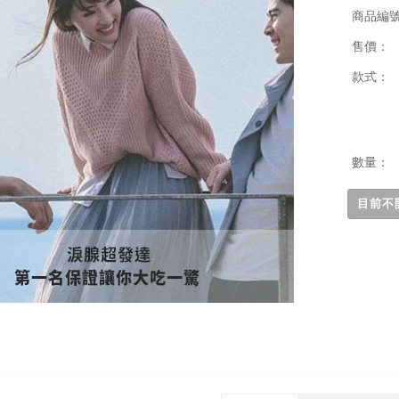
商品編
售價：
款式：
數量：
目前不