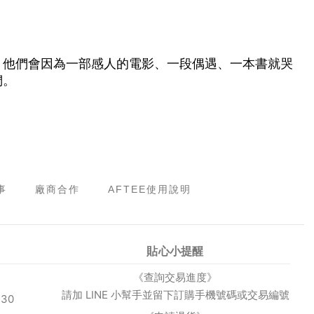
事
廠商合作
AFTEE使用說明
貼心小提醒
《查詢交易進度》
請加 LINE 小幫手並留下訂購手機號碼或交易編號
:30