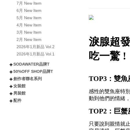
7月 New Item
6月 New Item
5月 New Item
4月 New Item
3月 New Item
2月 New Item
2026年1月新品 Vol.2
2026年1月新品 Vol.1
SODAWATER品牌T
50%OFF SHOP品牌T
不分類
全部短袖商品
全部長袖商品
全部外套COAT
喵汪星人
小熊│泰迪熊
有梗文字TEE
Y2K
美式風格
日式風格
戰國貓大人
肌肉地獄
暗黑
創作者聯名系列
不分類
所有短袖商品
所有涼感抗UV機能T
所有長袖商品
貓貓
狗狗
小熊
下午茶甜點
卡通
潮流
女裝館
不分類
沐琳星綻Universe
日下みゆき
阿香啵啵
Kono可諾
小舒舒
吃貨少女あか
奶加
鳥人瑞克斯
貝莉蒂絲
兔森森
米歪
蜜糖貓
Mineko_meow
煥悅工作室聯名
海王u魚
悠五 YuWu
擔擔麵
晴海はるみ
河豚小妞
酒咪
天奈莓璐 聯名
野生的淡水人 聯名
他(子) 聯名
夏琳(阿琳阿琳琳)聯名
雷德古雷夫 聯名
迪亞雜藝舖 聯名
熙潞姆 Shirumu聯名
嘎旋旋 聯名
霓茶 聯名
白兔兔兔聯名
Sam Bai✦ 桑唄✦聯名
咪寶 聯名
彌羽ゆう 聯名
柔一口甜 聯名
プラチナ普拉祈娜 聯名款
波風水雞 聯名
諾芙.exe聯名
鼠芝ミルチ 聯名
大鴉 聯名
蜜柑あいみ 聯名
來楽 聯名
緋嫣_睡眠ドーナツ聯名
伊德海拉ヽ 聯名
夢寐愛姆ユメビエム 聯名
吾貓ねこです聯名
阡狐Huni聯名
喇密聯名
阿栗栗聯名
皮立聯名
清玉聯名
水兔海聯名
諾櫻Noe聯名
日本曼生活聯名
萬萬丶聯名
米哇哇みわわ聯名
茶茶狐聯名
阿尼婪聯名
朶菟菈聯名
爪爪貓聯名
天奈雪羽聯名
黑狐洛克
夜某YamOuO聯名
綿羽ミルフィ
七兔なよみ聯名
小靜しずか聯名
楓棠兒聯名
嶺上荏染聯名
滔滔ラ聯名
橙雨沐沿聯名
五十鈴抹茶糰子
浮浪x飛行者
男裝館
不分類
上衣
下身
外套
女鞋
配件
配件
不分類
上衣
外套
褲子
配件
短袖
長袖
連衣裙
雪紡/針織
襯衫
套裝
背心
短褲
長褲
短裙
長裙
夾克
風衣
牛仔外套
鋪棉外套
毛衣外套
襪子
包包
不分類
帽子
眼鏡
髮妝
開運小物 fortune
短T
長袖
背心
襯衫
棒球外套/夾克
牛仔外套
風衣/大衣
鋪棉外套
短褲
長褲
棒球帽/老帽
漁夫帽
毛帽
其他帽款 others
太陽眼鏡
鏡框