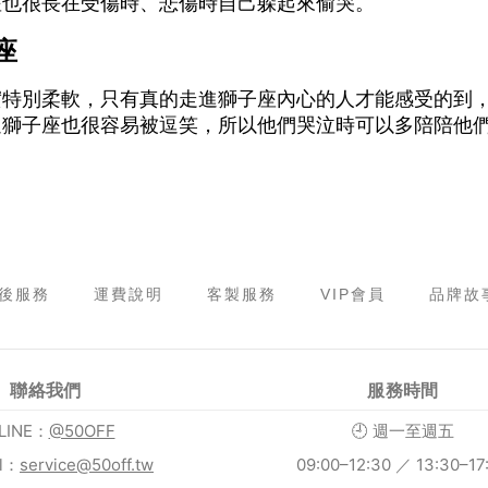
後服務
運費說明
客製服務
VIP會員
品牌故
聯絡我們
服務時間
 LINE：
@50OFF
🕘 週一至週五
il：
service@50off.tw
09:00–12:30 ／ 13:30–17