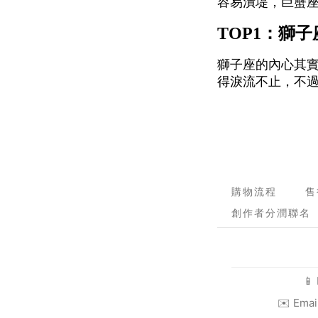
購物流程
售
創作者分潤聯名
📱
✉️ Ema