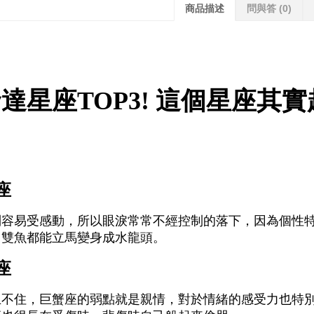
商品描述
問與答
(0)