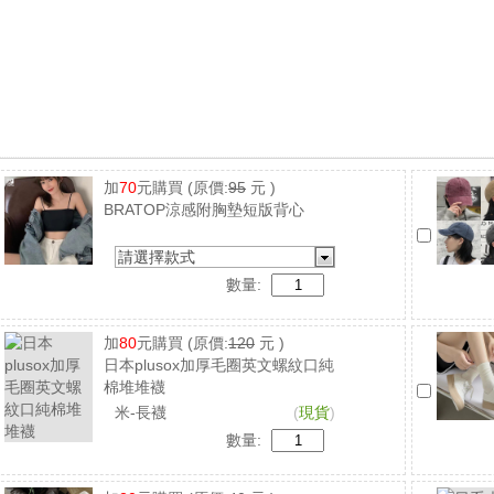
加
70
元購買
(原價:
95
元 )
BRATOP涼感附胸墊短版背心
請選擇款式
數量:
加
80
元購買
(原價:
120
元 )
日本plusox加厚毛圈英文螺紋口純
棉堆堆襪
米-長襪
(
現貨
)
數量: