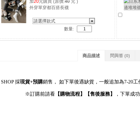
加
20
元購買
(原價:
40
元 )
外穿單穿都百搭長襪
請選擇款式
數量:
商品描述
問與答
(0)