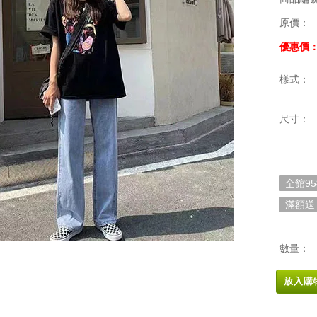
原價：
優惠價
樣式：
尺寸：
全館9
滿額送
數量：
放入購