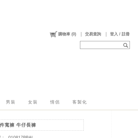
購物車
(
0
)
交易查詢
登入 / 註冊
男裝
女裝
情侶
客製化
件寬褲 牛仔長褲
號：
010817BBAI