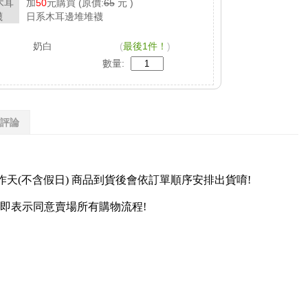
加
50
元購買
(原價:
65
元 )
日系木耳邊堆堆襪
奶白
(
最後1件！
)
數量:
評論