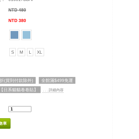
NTD 480
：
NTD 380
S
M
L
XL
5折(貨到付款除外)
全館滿$499免運
【日系貓貓卷卷貼】
. . . 詳細內容
物車