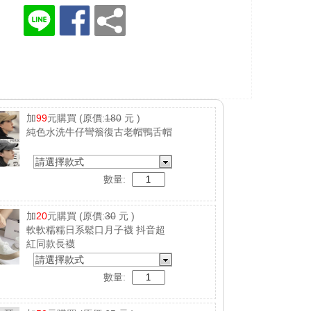
加
99
元購買
(原價:
180
元 )
純色水洗牛仔彎簷復古老帽鴨舌帽
請選擇款式
數量:
加
20
元購買
(原價:
30
元 )
軟軟糯糯日系鬆口月子襪 抖音超
紅同款長襪
請選擇款式
數量: