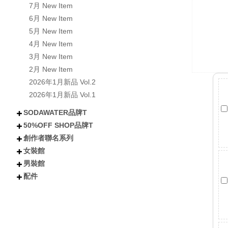
7月 New Item
6月 New Item
5月 New Item
4月 New Item
3月 New Item
2月 New Item
2026年1月新品 Vol.2
2026年1月新品 Vol.1
SODAWATER品牌T
50%OFF SHOP品牌T
不分類
全部短袖商品
全部長袖商品
全部外套COAT
喵汪星人
小熊│泰迪熊
有梗文字TEE
Y2K
美式風格
日式風格
戰國貓大人
肌肉地獄
暗黑
創作者聯名系列
不分類
所有短袖商品
所有涼感抗UV機能T
所有長袖商品
貓貓
狗狗
小熊
下午茶甜點
卡通
潮流
女裝館
不分類
沐琳星綻Universe
日下みゆき
阿香啵啵
Kono可諾
小舒舒
吃貨少女あか
奶加
鳥人瑞克斯
貝莉蒂絲
兔森森
米歪
蜜糖貓
Mineko_meow
煥悅工作室聯名
海王u魚
悠五 YuWu
擔擔麵
晴海はるみ
河豚小妞
酒咪
天奈莓璐 聯名
野生的淡水人 聯名
他(子) 聯名
夏琳(阿琳阿琳琳)聯名
雷德古雷夫 聯名
迪亞雜藝舖 聯名
熙潞姆 Shirumu聯名
嘎旋旋 聯名
霓茶 聯名
白兔兔兔聯名
Sam Bai✦ 桑唄✦聯名
咪寶 聯名
彌羽ゆう 聯名
柔一口甜 聯名
プラチナ普拉祈娜 聯名款
波風水雞 聯名
諾芙.exe聯名
鼠芝ミルチ 聯名
大鴉 聯名
蜜柑あいみ 聯名
來楽 聯名
緋嫣_睡眠ドーナツ聯名
伊德海拉ヽ 聯名
夢寐愛姆ユメビエム 聯名
吾貓ねこです聯名
阡狐Huni聯名
喇密聯名
阿栗栗聯名
皮立聯名
清玉聯名
水兔海聯名
諾櫻Noe聯名
日本曼生活聯名
萬萬丶聯名
米哇哇みわわ聯名
茶茶狐聯名
阿尼婪聯名
朶菟菈聯名
爪爪貓聯名
天奈雪羽聯名
黑狐洛克
夜某YamOuO聯名
綿羽ミルフィ
七兔なよみ聯名
小靜しずか聯名
楓棠兒聯名
嶺上荏染聯名
滔滔ラ聯名
橙雨沐沿聯名
五十鈴抹茶糰子
浮浪x飛行者
男裝館
不分類
上衣
下身
外套
女鞋
配件
配件
不分類
上衣
外套
褲子
配件
短袖
長袖
連衣裙
雪紡/針織
襯衫
套裝
背心
短褲
長褲
短裙
長裙
夾克
風衣
牛仔外套
鋪棉外套
毛衣外套
襪子
包包
不分類
帽子
眼鏡
髮妝
開運小物 fortune
短T
長袖
背心
襯衫
棒球外套/夾克
牛仔外套
風衣/大衣
鋪棉外套
短褲
長褲
棒球帽/老帽
漁夫帽
毛帽
其他帽款 others
太陽眼鏡
鏡框