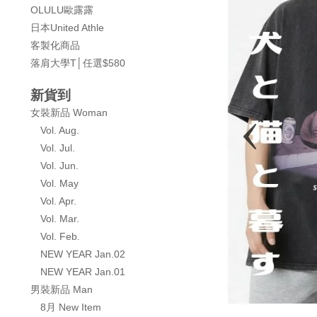
OLULU歐露露
日本United Athle
客製化商品
落肩大學T│任選$580
新貨到
女裝新品 Woman
Vol. Aug.
Vol. Jul.
Vol. Jun.
Vol. May
Vol. Apr.
Vol. Mar.
Vol. Feb.
NEW YEAR Jan.02
NEW YEAR Jan.01
男裝新品 Man
8月 New Item