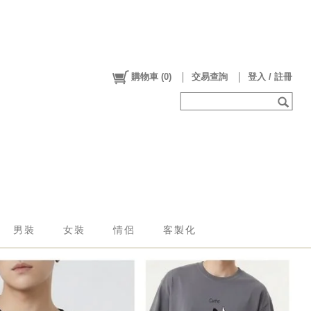
購物車
(
0
)
交易查詢
登入 / 註冊
男裝
女裝
情侶
客製化