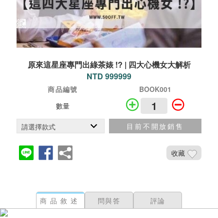
原來這星座專門出綠茶婊 !? | 四大心機女大解析
NTD 999999
商品編號
BOOK001
數量
目前不開放銷售
收藏
商品敘述
問與答
評論