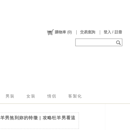
購物車
(
0
)
交易查詢
登入 / 註冊
男裝
女裝
情侶
客製化
牡羊男煞到妳的特徵 | 攻略牡羊男看這