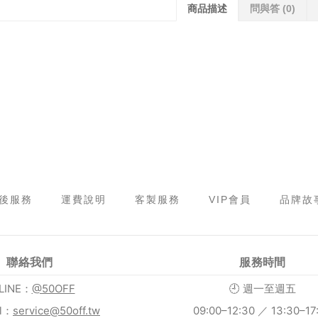
商品描述
問與答
(0)
後服務
運費說明
客製服務
VIP會員
品牌故
聯絡我們
服務時間
 LINE：
@50OFF
🕘 週一至週五
il：
service@50off.tw
09:00–12:30 ／ 13:30–17