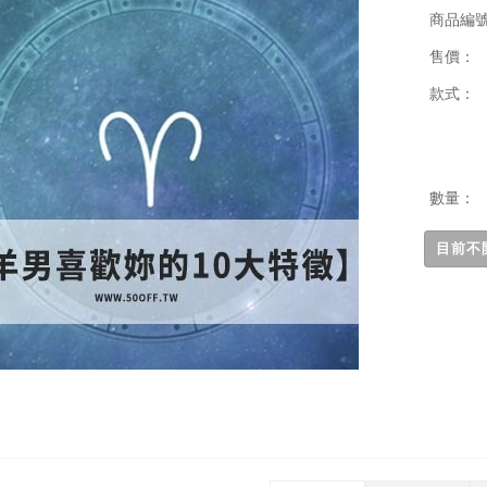
商品編
售價：
款式：
數量：
目前不