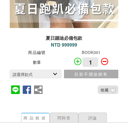
夏日蹦迪必備包款
NTD 999999
商品編號
BOOK001
數量
目前不開放銷售
收藏
商品敘述
問與答
評論